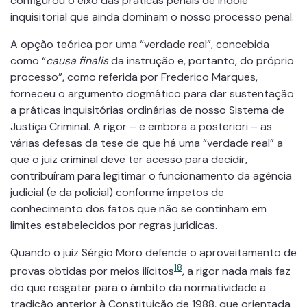
configurou o eixo das práticas penais de índole
inquisitorial que ainda dominam o nosso processo penal.
A opção teórica por uma “verdade real”, concebida
como “
causa finalis
da instrução e, portanto, do próprio
processo”, como referida por Frederico Marques,
forneceu o argumento dogmático para dar sustentação
a práticas inquisitórias ordinárias de nosso Sistema de
Justiça Criminal. A rigor – e embora a posteriori – as
várias defesas da tese de que há uma “verdade real” a
que o juiz criminal deve ter acesso para decidir,
contribuíram para legitimar o funcionamento da agência
judicial (e da policial) conforme ímpetos de
conhecimento dos fatos que não se continham em
limites estabelecidos por regras jurídicas.
Quando o juiz Sérgio Moro defende o aproveitamento de
18
provas obtidas por meios ilícitos
, a rigor nada mais faz
do que resgatar para o âmbito da normatividade a
tradição anterior à Constituição de 1988, que orientada