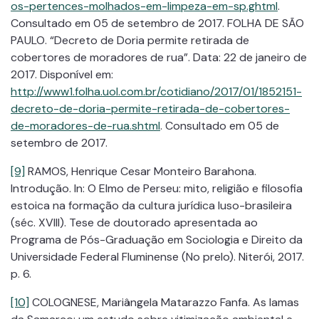
os-pertences-molhados-em-limpeza-em-sp.ghtml
.
Consultado em 05 de setembro de 2017. FOLHA DE SÃO
PAULO. “Decreto de Doria permite retirada de
cobertores de moradores de rua”. Data: 22 de janeiro de
2017. Disponível em:
http://www1.folha.uol.com.br/cotidiano/2017/01/1852151-
decreto-de-doria-permite-retirada-de-cobertores-
de-moradores-de-rua.shtml
. Consultado em 05 de
setembro de 2017.
[9]
RAMOS, Henrique Cesar Monteiro Barahona.
Introdução. In: O Elmo de Perseu: mito, religião e filosofia
estoica na formação da cultura jurídica luso-brasileira
(séc. XVIII). Tese de doutorado apresentada ao
Programa de Pós-Graduação em Sociologia e Direito da
Universidade Federal Fluminense (No prelo). Niterói, 2017.
p. 6.
[10]
COLOGNESE, Mariângela Matarazzo Fanfa. As lamas