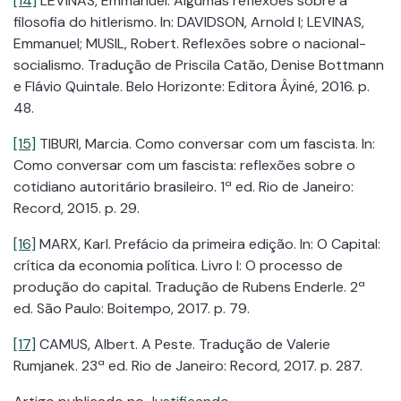
[14]
LEVINAS, Emmanuel. Algumas reflexões sobre a
filosofia do hitlerismo. In: DAVIDSON, Arnold I; LEVINAS,
Emmanuel; MUSIL, Robert. Reflexões sobre o nacional-
socialismo. Tradução de Priscila Catão, Denise Bottmann
e Flávio Quintale. Belo Horizonte: Editora Âyiné, 2016. p.
48.
[15]
TIBURI, Marcia. Como conversar com um fascista. In:
Como conversar com um fascista: reflexões sobre o
cotidiano autoritário brasileiro. 1ª ed. Rio de Janeiro:
Record, 2015. p. 29.
[16]
MARX, Karl. Prefácio da primeira edição. In: O Capital:
crítica da economia política. Livro I: O processo de
produção do capital. Tradução de Rubens Enderle. 2ª
ed. São Paulo: Boitempo, 2017. p. 79.
[17]
CAMUS, Albert. A Peste. Tradução de Valerie
Rumjanek. 23ª ed. Rio de Janeiro: Record, 2017. p. 287.