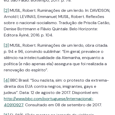
ed. São Paulo: Boitempo, 2017. p. 78.
[2]
MUSIL, Robert. Ruminações de um lerdo. In: DAVIDSON,
Arnold I; LEVINAS, Emmanuel; MUSIL, Robert. Reflexões
sobre o nacional-socialismo. Tradução de Priscila Catão,
Denise Bottmann e Flávio Quintale. Belo Horizonte:
Editora Âyiné, 2016. p. 104.
[3]
MUSIL, Robert. Ruminações de um lerdo, obra citada.
p. 94 e 96, convindo sublinhar: “Em geral, prevalece o
silêncio na intelectualidade da Alemanha, enquanto a
política (e não apenas ela) assegura que foi realizada a
renovação do espírito”.
[4]
BBC Brasil. “Sou nazista, sim: o protesto da extrema-
direita dos EUA contra negros, imigrantes, gays e
judeus”. Data: 12 de agosto de 2017. Disponível em:
http://www.bbc.com/portuguese/internacional-
40910927
. Consultado em 08 de setembro de 2017.