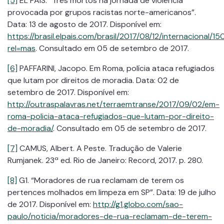
[5]
EL PAÍS. “Três mortos na jornada de violência
provocada por grupos racistas norte-americanos”.
Data: 13 de agosto de 2017. Disponível em:
https://brasil.elpais.com/brasil/2017/08/12/internacional
rel=mas
. Consultado em 05 de setembro de 2017.
[6]
PAFFARINI, Jacopo. Em Roma, polícia ataca refugiados
que lutam por direitos de moradia. Data: 02 de
setembro de 2017. Disponível em:
http://outraspalavras.net/terraemtranse/2017/09/02/em-
roma-policia-ataca-refugiados-que-lutam-por-direito-
de-moradia/
. Consultado em 05 de setembro de 2017.
[7]
CAMUS, Albert. A Peste. Tradução de Valerie
Rumjanek. 23ª ed. Rio de Janeiro: Record, 2017. p. 280.
[8]
G1. “Moradores de rua reclamam de terem os
pertences molhados em limpeza em SP”. Data: 19 de julho
de 2017. Disponível em:
http://g1.globo.com/sao-
paulo/noticia/moradores-de-rua-reclamam-de-terem-