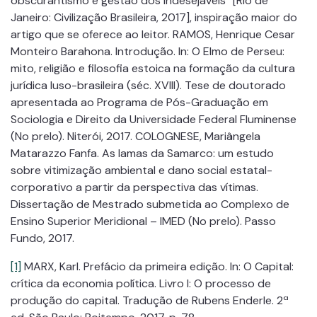
obscurantismo e gestão dos indesejáveis” [Rio de
Janeiro: Civilização Brasileira, 2017], inspiração maior do
artigo que se oferece ao leitor. RAMOS, Henrique Cesar
Monteiro Barahona. Introdução. In: O Elmo de Perseu:
mito, religião e filosofia estoica na formação da cultura
jurídica luso-brasileira (séc. XVIII). Tese de doutorado
apresentada ao Programa de Pós-Graduação em
Sociologia e Direito da Universidade Federal Fluminense
(No prelo). Niterói, 2017. COLOGNESE, Mariângela
Matarazzo Fanfa. As lamas da Samarco: um estudo
sobre vitimização ambiental e dano social estatal-
corporativo a partir da perspectiva das vítimas.
Dissertação de Mestrado submetida ao Complexo de
Ensino Superior Meridional – IMED (No prelo). Passo
Fundo, 2017.
[1]
MARX, Karl. Prefácio da primeira edição. In: O Capital:
crítica da economia política. Livro I: O processo de
produção do capital. Tradução de Rubens Enderle. 2ª