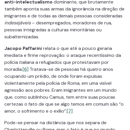
anti-intelectualismo
dominante, que brutamente
também aponta suas armas da ignorância na direção de
imigrantes e de todas as demais pessoas consideradas
indesejáveis
– desempregados, moradores de rua,
pessoas integradas a culturas minoritárias ou
subalternizadas.
Jacopo Paffarini
relata o que até a pouco geraria
imediata e firme reprovação: o ataque recentíssimo da
polícia italiana a refugiados que protestavam por
moradia.
[6]
Tratava-se de pessoas há quatro anos
ocupando um prédio, de onde foram expulsas
violentamente pela polícia de Roma, em uma visível
agressão aos pobres. Eram imigrantes em um mundo
que, como sublinhou Camus, tem entre suas poucas
certezas o fato de que se algo temos em comum são “o
amor, o sofrimento e o exílio”.
[7]
Pode-se pensar na distância que nos separa de
Charlottesville ou Roma, mas o fato é que no mundo