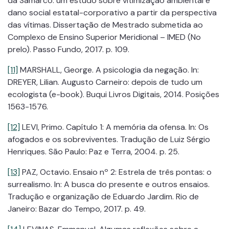
da Samarco: um estudo sobre vitimização ambiental e
dano social estatal-corporativo a partir da perspectiva
das vítimas. Dissertação de Mestrado submetida ao
Complexo de Ensino Superior Meridional – IMED (No
prelo). Passo Fundo, 2017. p. 109.
[11]
MARSHALL, George. A psicologia da negação. In:
DREYER, Lilian. Augusto Carneiro: depois de tudo um
ecologista (e-book). Buqui Livros Digitais, 2014. Posições
1563-1576.
[12]
LEVI, Primo. Capítulo 1: A memória da ofensa. In: Os
afogados e os sobreviventes. Tradução de Luiz Sérgio
Henriques. São Paulo: Paz e Terra, 2004. p. 25.
[13]
PAZ, Octavio. Ensaio nº 2: Estrela de três pontas: o
surrealismo. In: A busca do presente e outros ensaios.
Tradução e organização de Eduardo Jardim. Rio de
Janeiro: Bazar do Tempo, 2017. p. 49.