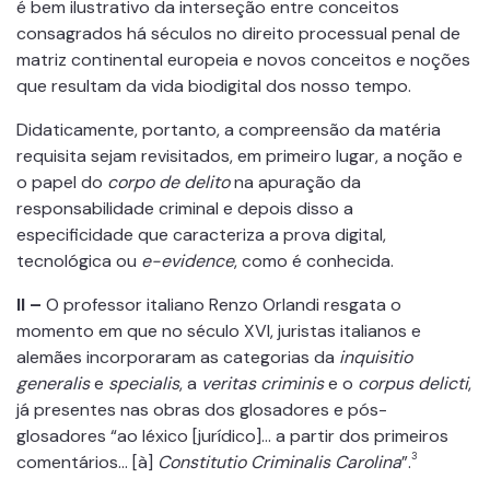
é bem ilustrativo da interseção entre conceitos
consagrados há séculos no direito processual penal de
matriz continental europeia e novos conceitos e noções
que resultam da vida biodigital dos nosso tempo.
Didaticamente, portanto, a compreensão da matéria
requisita sejam revisitados, em primeiro lugar, a noção e
o papel do
corpo de delito
na apuração da
responsabilidade criminal e depois disso a
especificidade que caracteriza a prova digital,
tecnológica ou
e-evidence
, como é conhecida.
II –
O professor italiano Renzo Orlandi resgata o
momento em que no século XVI, juristas italianos e
alemães incorporaram as categorias da
inquisitio
generalis
e
specialis
, a
veritas criminis
e o
corpus delicti
,
já presentes nas obras dos glosadores e pós-
glosadores “ao léxico [jurídico]… a partir dos primeiros
3
comentários… [à]
Constitutio Criminalis Carolina
”.