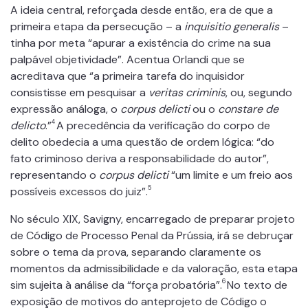
A ideia central, reforçada desde então, era de que a
primeira etapa da persecução – a
inquisitio generalis
–
tinha por meta “apurar a existência do crime na sua
palpável objetividade”. Acentua Orlandi que se
acreditava que “a primeira tarefa do inquisidor
consistisse em pesquisar a
veritas criminis
, ou, segundo
expressão análoga, o
corpus delicti
ou o
constare de
4
delicto
.”
A precedência da verificação do corpo de
delito obedecia a uma questão de ordem lógica: “do
fato criminoso deriva a responsabilidade do autor”,
representando o
corpus delicti
“um limite e um freio aos
5
possíveis excessos do juiz”.
No século XIX, Savigny, encarregado de preparar projeto
de Código de Processo Penal da Prússia, irá se debruçar
sobre o tema da prova, separando claramente os
momentos da admissibilidade e da valoração, esta etapa
6
sim sujeita à análise da “força probatória”.
No texto de
exposição de motivos do anteprojeto de Código o