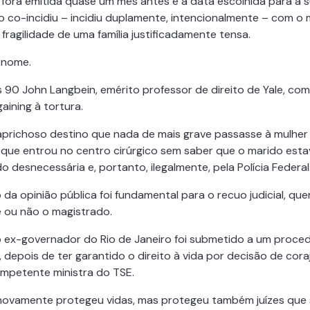
fora emitida quase um mês antes e a data escolhida para a 
 co-incidiu – incidiu duplamente, intencionalmente – com 
 fragilidade de uma família justificadamente tensa.
 nome.
 90 John Langbein, emérito professor de direito de Yale, co
aining à tortura.
aprichoso destino que nada de mais grave passasse à mulher
, que entrou no centro cirúrgico sem saber que o marido est
o desnecessária e, portanto, ilegalmente, pela Polícia Federal
 da opinião pública foi fundamental para o recuo judicial, que
 ou não o magistrado.
 ex-governador do Rio de Janeiro foi submetido a um proce
, depois de ter garantido o direito à vida por decisão de cora
mpetente ministra do TSE.
novamente protegeu vidas, mas protegeu também juízes que 