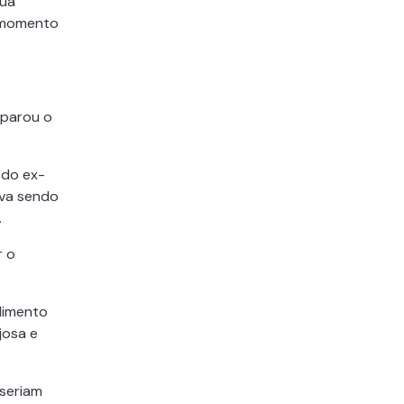
sua
o momento
mparou o
 do ex-
ava sendo
.
r o
dimento
josa e
seriam