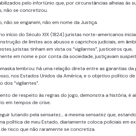
bilizados pelo infortúnio que, por circunstâncias alheias às s
, não se concretizou.
o, não se enganem, não em nome da Justiça.
o início do Século XIX (1824) juristas norte-americanos inici
nstrução de limites aos abusos e caprichos judiciais, em âmb
 estes juristas tinham em vista os “vigilantes”, justiceiros que,
ente em nome e por conta da sociedade, justiçavam suspeit
amaska lembrou: há uma relação direta entre as garantias da
sso, nos Estados Unidos da América, e o objetivo político de
 dos “vigilantes”.
ento de respeito às regras do jogo, demonstra a história, é a
io em tempos de crise.
guir lutando pela sensatez… a mesma sensatez que, estand
na política de meu Estado, diariamente coloca policiais em e
 de risco que não raramente se concretiza.