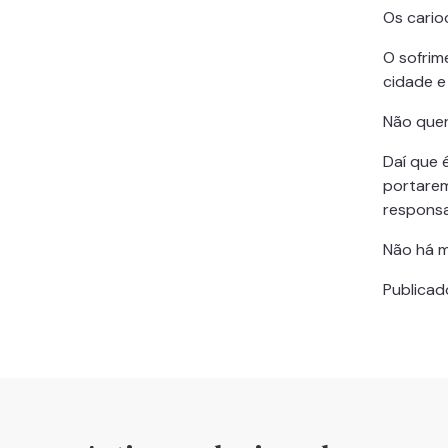
Os cario
O sofrim
cidade e
Não quer
Daí que é
portarem
responsa
Não há m
Publica