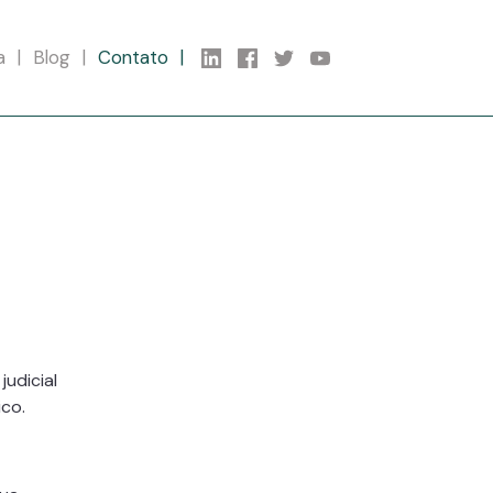
a
Blog
Contato
udicial
ico.