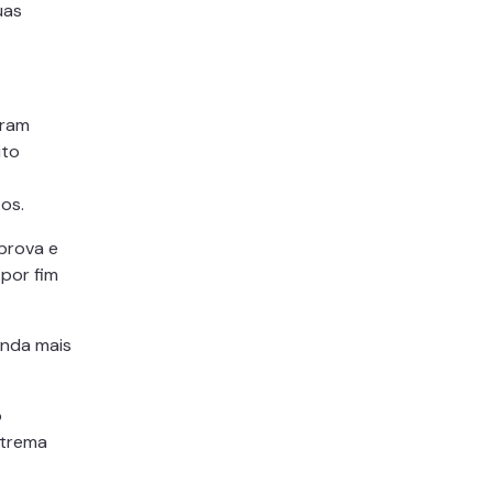
uas
aram
ito
os.
 prova e
 por fim
inda mais
o
xtrema