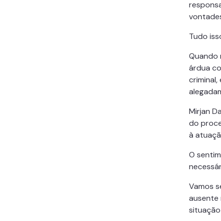
responsa
vontades
Tudo iss
Quando n
árdua co
criminal,
alegadam
Mirjan D
do proce
à atuação
O sentim
necessár
Vamos se
ausente 
situação