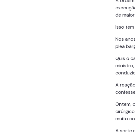
A ordem 
execução
de maior
Isso tem
Nos anos
plea barg
Quis o c
ministro
conduzid
A reação
confesse
Ontem, o
cirúrgico
muito co
A sorte 